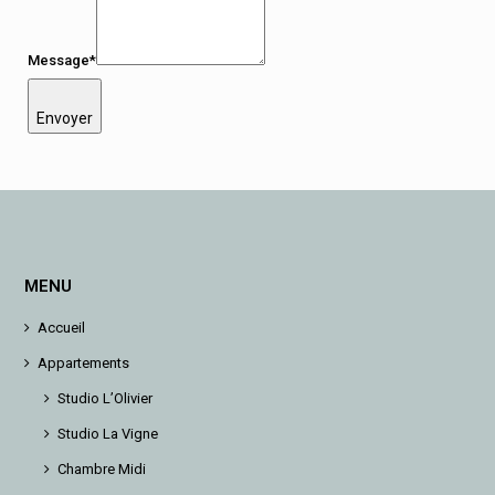
Message*
Envoyer
MENU
Accueil
Appartements
Studio L’Olivier
Studio La Vigne
Chambre Midi